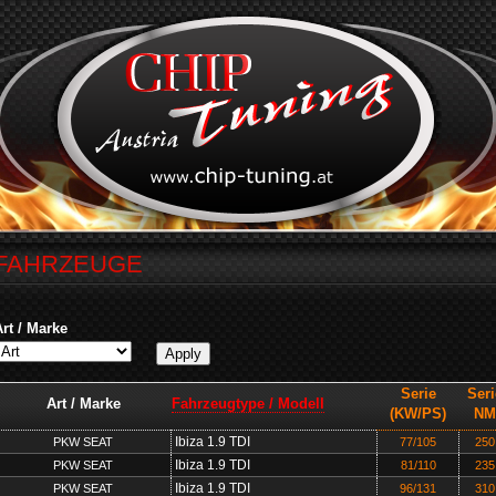
FAHRZEUGE
Art / Marke
Serie
Seri
Art / Marke
Fahrzeugtype / Modell
(KW/PS)
NM
Ibiza 1.9 TDI
PKW SEAT
77/105
250
Ibiza 1.9 TDI
PKW SEAT
81/110
235
Ibiza 1.9 TDI
PKW SEAT
96/131
310