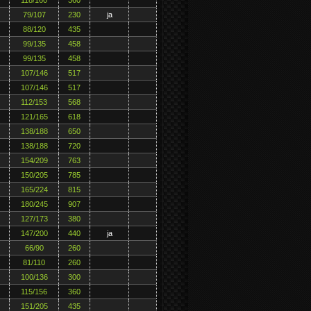
79/107
230
ja
88/120
435
99/135
458
99/135
458
107/146
517
107/146
517
112/153
568
121/165
618
138/188
650
138/188
720
154/209
763
150/205
785
165/224
815
180/245
907
127/173
380
147/200
440
ja
66/90
260
81/110
260
100/136
300
115/156
360
151/205
435