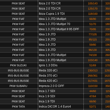
Ibiza 2.0 TDI CR
PKW SEAT
105/143
320
Ibiza 2.0 TDI CR
PKW SEAT
125/170
350
Ibiza Cupra 1.9 TDI
PKW SEAT
118/160
330
Idea 1.3 JTD Multijet
PKW FIAT
66/90
200
Idea 1.3 JTD Multijet 70
PKW FIAT
51/70
180
Idea 1.3 JTD Multijet II 95 DPF
PKW FIAT
70/95
200
Idea 1.9 JTD
PKW FIAT
77/105
200
Idea 1.9 JTD
PKW FIAT
85/115
255
Idea 1.9 JTD
PKW FIAT
59/80
196
Idea 1.9 JTD
PKW FIAT
96/130
305
Idea 1.9 JTD Multijet
PKW FIAT
74/100
260
Idea 1.9 JTD Multijet
PKW FIAT
103/140
305
Ignis 1.3 DDis
PKW SUZUKI
51/69
170
Illeda 320 dCi
IRIS-BUS BUSSE
230/313
125
Illeda 370 dCi
IRIS-BUS BUSSE
266/361
162
Illeda 420 dCi
IRIS-BUS BUSSE
317/431
187
Impreza 2.0 D DPF
PKW SUBARU
110/150
350
Inca 1.7 SDI
PKW SEAT
44/60
115
Inca 1.9 SDI
PKW SEAT
47/64
125
Inca 1.9 TDI
PKW SEAT
66/90
210
Indica DICOR 1.4 Euro4
PKW TATA
52/71
140