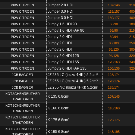
Jumper 2.8 HDI
PKW CITROEN
107/146
310
Jumper 3.0 HDI
PKW CITROEN
115/157
400
Jumper 3.0 HDI
PKW CITROEN
130/177
400
Jumpy 1.6 HDI 90
PKW CITROEN
66/90
180
Jumpy 1.6 HDI FAP 90
PKW CITROEN
66/90
215
Jumpy 2.0 HDI
PKW CITROEN
69/94
215
Jumpy 2.0 HDI
PKW CITROEN
80/109
250
Jumpy 2.0 HDI
PKW CITROEN
88/120
300
Jumpy 2.0 HDI 125
PKW CITROEN
94/128
320
Jumpy 2.0 HDI 165
PKW CITROEN
120/163
340
Jumpy 2.0 HDI FAP 135
PKW CITROEN
100/136
320
JZ 235 LC (Isuzu 4HKI) 5.2cm³
JCB BAGGER
128/174
JZ 255 LC (Isuzu 4HKI) 5.2cm³
JCB BAGGER
128/174
JZ 255 NC (Isuzu 4HKI) 5.2cm³
JCB BAGGER
128/174
KOTSCHENREUTHER
K 135 6.8cm³
107/145
TRAKTOREN
KOTSCHENREUTHER
K 160 6.8cm³
118/160
TRAKTOREN
KOTSCHENREUTHER
K 175 6.8cm³
129/175
TRAKTOREN
KOTSCHENREUTHER
K 195 6.8cm³
143/195
TRAKTOREN