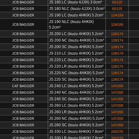
JS 180 LC (Isuzu 4JJIX) 3.0cm³
JCB BAGGER
92/125
JS 180 NLC (Isuzu 4JJIX) 3.0cm³
JCB BAGGER
92/125
JS 190 LC (Isuzu 4HKIX) 5.2cm³
JCB BAGGER
124/169
JS 190 NLC (Isuzu 4HKIX)
JCB BAGGER
124/169
5.2cm³
JS 200 LC (Isuzu 4HKIX) 5.2cm³
JCB BAGGER
128/174
JS 200 NC (Isuzu 4HKIX) 5.2cm³
JCB BAGGER
128/174
JS 200 SC (Isuzu 4HKIX) 5.2cm³
JCB BAGGER
128/174
JS 210 LC (Isuzu 4HKIX) 5.2cm³
JCB BAGGER
128/174
JS 220 LC (Isuzu 4HKIX) 5.2cm³
JCB BAGGER
128/174
JS 220 LR (Isuzu 4HKIX) 5.2cm³
JCB BAGGER
128/174
JS 220 NC (Isuzu 4HKIX) 5.2cm³
JCB BAGGER
128/174
JS 220 SC (Isuzu 4HKIX) 5.2cm³
JCB BAGGER
128/174
JS 240 LC (Isuzu 4HKIX) 5.2cm³
CAT BAGGER
147/200
JS 240 NC (Isuzu 4HKIX) 5.2cm³
JCB BAGGER
147/200
JS 240 SC (Isuzu 4HKIX) 5.2cm³
JCB BAGGER
147/200
JS 260 LC (Isuzu 4HKIX) 5.2cm³
JCB BAGGER
147/200
JS 260 LR (Isuzu 4HKIX) 5.2cm³
JCB BAGGER
147/200
JS 260 NC (Isuzu 4HKIX) 5.2cm³
JCB BAGGER
147/200
JS 260 SC (Isuzu 4HKIX) 5.2cm³
JCB BAGGER
147/200
JS 330 LC (Isuzu 6HKIX) 7.8cm³
JCB BAGGER
202/275
JS 330 LR (Isuzu 6HKIX) 7.8cm³
JCB BAGGER
202/275