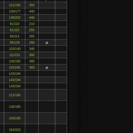
121/165
350
130/177
440
149/202
440
81/110
210
81/110
255
84/114
255
95/129
290
ja
103/140
340
111/151
360
136/185
380
115/156
360
ja
143/194
143/194
143/194
121/165
136/185
143/195
162/220