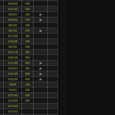
195/265
495
141/192
340
88/120
260
ja
118/160
375
ja
96/130
290
96/131
290
ja
121/165
360
143/195
390
95/130
290
131/178
380
100/136
360
121/165
360
ja
120/163
360
ja
121/165
360
ja
143/195
400
ja
58/80
190
74/101
240
107/145
350
121/165
350
107/145
107/145