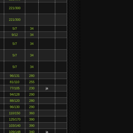
221/300
221/300
5/7
34
9/12
34
5/7
34
5/7
34
5/7
34
96/131
280
81/110
255
77/105
230
ja
94/128
290
88/120
280
96/130
290
110/150
360
125/170
390
103/140
390
109/148
340
ja