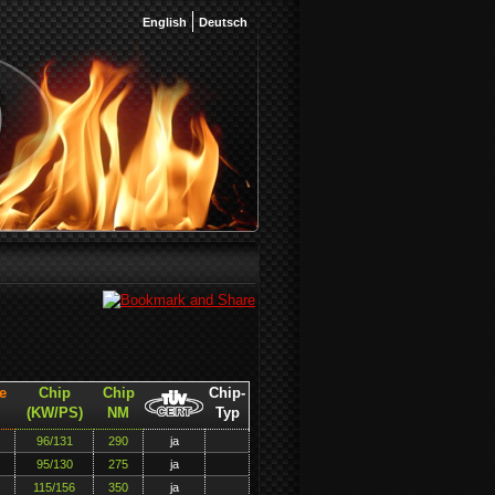
English
Deutsch
e
Chip
Chip
Chip-
(KW/PS)
NM
Typ
96/131
290
ja
95/130
275
ja
115/156
350
ja