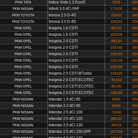
Indica Vista 1.3 Euro5
PKW TATA
70/95
200
Infiniti 3.0 dCi FAP
PKW NISSAN
173/235
450
Innova 2.5 D-4D
PKW TOYOTA
75/102
260
Innova 3.0 D-4D
PKW TOYOTA
104/142
329
Insignia 1.6 CDTI
PKW OPEL
88/120
260
Insignia 1.6 CDTI
PKW OPEL
100/136
320
Insignia 2.0 CDTI
PKW OPEL
88/120
300
Insignia 2.0 CDTI
PKW OPEL
103/140
350
Insignia 2.0 CDTI
PKW OPEL
120/163
350
Insignia 2.0 CDTI
PKW OPEL
125/170
400
Insignia 2.0 CDTI
PKW OPEL
143/195
400
Insignia 2.0 CDTI BiTurbo
PKW OPEL
140/190
400
Insignia 2.0 CDTI ECOTEC
PKW OPEL
81/110
320
Insignia 2.0 CDTI ECOTEC
PKW OPEL
96/130
320
Insignia 2.0 CDTI ECOTEC
PKW OPEL
118/160
380
Interstar 1.9 dCi 80
PKW NISSAN
60/82
200
Interstar 2.2 dCi 90
PKW NISSAN
66/90
260
Interstar 2.5 dCi 100
PKW NISSAN
73/100
260
Interstar 2.5 dCi 120
PKW NISSAN
88/120
300
Interstar 2.5 dCi 120
PKW NISSAN
84/115
290
Interstar 2.5 dCi 150 DPF
PKW NISSAN
107/146
320
Interstar 3.0 dCi 140
PKW NISSAN
100/136
320