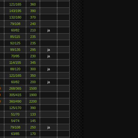
121/165
360
143/195
390
132/180
370
79/108
240
60/82
210
ja
85/115
235
92/125
235
99/135
295
ja
70/95
230
ja
114/155
345
88/120
300
ja
121/165
350
60/82
200
ja
0
268/365
1500
0
305/415
1900
0
360/490
2200
125/170
390
51/70
133
54/74
145
79/108
250
ja
63/85
170