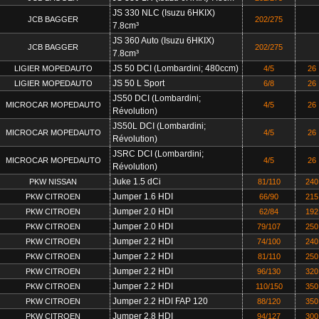
JS 330 NLC (Isuzu 6HKIX)
JCB BAGGER
202/275
7.8cm³
JS 360 Auto (Isuzu 6HKIX)
JCB BAGGER
202/275
7.8cm³
JS 50 DCI (Lombardini; 480ccm)
LIGIER MOPEDAUTO
4/5
26
JS 50 L Sport
LIGIER MOPEDAUTO
6/8
26
JS50 DCI (Lombardini;
MICROCAR MOPEDAUTO
4/5
26
Révolution)
JS50L DCI (Lombardini;
MICROCAR MOPEDAUTO
4/5
26
Révolution)
JSRC DCI (Lombardini;
MICROCAR MOPEDAUTO
4/5
26
Révolution)
Juke 1.5 dCi
PKW NISSAN
81/110
240
Jumper 1.6 HDI
PKW CITROEN
66/90
215
Jumper 2.0 HDI
PKW CITROEN
62/84
192
Jumper 2.0 HDI
PKW CITROEN
79/107
250
Jumper 2.2 HDI
PKW CITROEN
74/100
240
Jumper 2.2 HDI
PKW CITROEN
81/110
250
Jumper 2.2 HDI
PKW CITROEN
96/130
320
Jumper 2.2 HDI
PKW CITROEN
110/150
350
Jumper 2.2 HDI FAP 120
PKW CITROEN
88/120
350
Jumper 2.8 HDI
PKW CITROEN
94/127
300