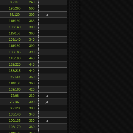
85/116
240
195/265
500
88/120
300
ja
118/160
365
103/140
300
115/156
360
103/140
340
118/160
390
136/185
390
143/190
440
162/220
440
158/215
440
96/130
360
110/150
360
132/180
420
72/98
230
ja
79/107
300
ja
88/120
300
103/140
340
100/136
330
ja
125/170
360
118/160
360