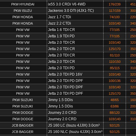
ix55 3.0 CRDi V6 4WD
PKW HYUNDAI
176/239
451
Jackeroo 3.0 DTI (4JX1-TC)
PKW ISUZU
117/159
300
Jazz 1.7 CTDi
PKW HONDA
74/100
220
Jazz 2.2 CTDi
PKW HONDA
103/140
340
Jetta 1.6 TDI CR
PKW VW
77/105
250
Jetta 1.9 TDI PD
PKW VW
77/105
250
Jetta 2.0 TDI CR
PKW VW
103/140
320
Jetta 2.0 TDI CR
PKW VW
125/170
350
Jetta 2.0 TDI CR
PKW VW
81/110
250
Jetta 2.0 TDI CR
PKW VW
110/150
340
Jetta 2.0 TDI PD
PKW VW
85/115
310
Jetta 2.0 TDI PD 16V
PKW VW
103/140
320
Jetta 2.0 TDI PD DPF
PKW VW
100/136
320
Jetta 2.0 TDI PD DPF
PKW VW
103/140
320
Jetta 2.0 TDI PD DPF
PKW VW
125/170
350
Jimny 1.5 DDis
PKW SUZUKI
48/65
160
Jimny 1.5 DDis
PKW SUZUKI
63/86
200
Journey 2.0 CRD
PKW DODGE
88/120
310
Journey 2.0 CRD
PKW DODGE
103/140
310
JS 160 LC (Isuzu 4JJIX) 3.0cm³
JCB BAGGER
92/125
JS 160 NLC (Isuzu 4JJIX) 3.0cm³
JCB BAGGER
92/125