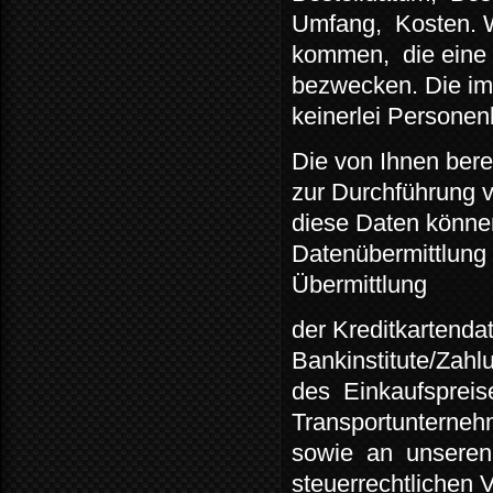
Umfang,
Kosten. 
kommen,
die eine
bezwecken. Die im
keinerlei Persone
Die von Ihnen berei
zur Durchführung v
diese Daten können
Datenübermittlung 
Übermittlung
der Kreditkartenda
Bankinstitute/Zahlu
des
Einkaufspreis
Transportunterneh
sowie
an
unseren
steuerrechtlichen V