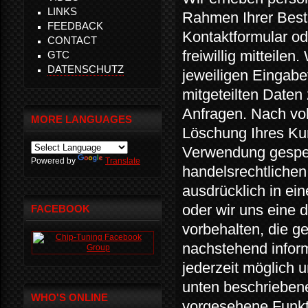
LINKS
Rahmen Ihrer Beste
FEEDBACK
Kontaktformular od
CONTACT
freiwillig mitteile
GTC
DATENSCHUTZ
jeweiligen Eingabe
mitgeteilten Daten
Anfragen. Nach vol
MORE LANGUAGES
Löschung Ihres Kun
Verwendung gesper
Powered by
Translate
handelsrechtlichen
ausdrücklich in ei
oder wir uns eine
FACEBOOK
vorbehalten, die ge
nachstehend inform
jederzeit möglich 
unten beschriebene
WHO'S ONLINE
vorgesehene Funkt