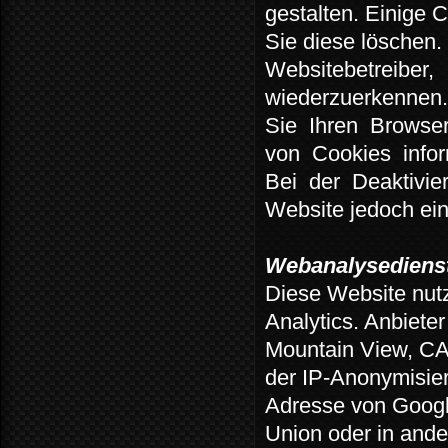
gestalten. Einige 
Sie diese löschen.
Websitebetreiber,
wiederzuerkennen
Sie
Ihren
Browse
von
Cookies
infor
Bei
der
Deaktivie
Website jedoch ein
Webanalysedienst
Diese Website nut
Analytics.
Anbieter
Mountain View, C
der IP-Anonymisier
Adresse von Googl
Union oder in and