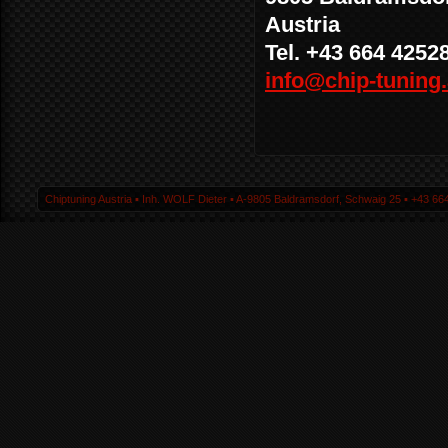
Austria
Tel. +43 664 4252
info@chip-tuning.
Chiptuning Austria ▪ Inh. WOLF Dieter ▪ A-9805 Baldramsdorf, Schwaig 25 ▪ +43 664