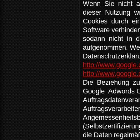
Wenn
Sie
nicht
dieser
Nutzung
w
Cookies
durch
ei
Software verhinder
sodann
nicht
in
d
aufgenommen. Weit
Datenschutzerklär
http://www.google.
http://www.google.d
Die
Beziehung
z
Google
Adwords C
Auftragsdatenverar
Auftragsverarbeite
Angemessenheitsb
(Selbstzertifizieru
die Daten regelmäß