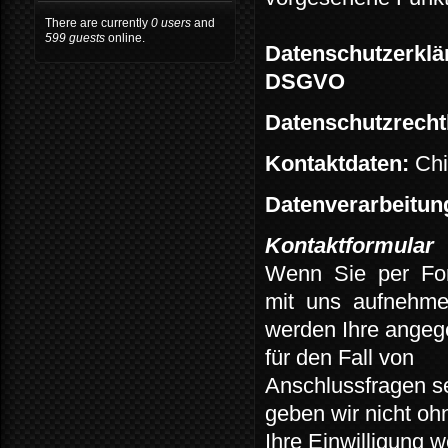
There are currently
0 users
and
599 guests
online.
Datenschutzerklä
DSGVO
Datenschutzrechtl
Kontaktdaten:
Chi
Datenverarbeitu
Kontaktformular
Wenn
Sie
per
Fo
mit
uns
aufnehme
werden Ihre angeg
für den Fall von
Anschlussfragen s
geben wir nicht oh
Ihre Einwilligung w