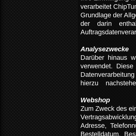
verarbeitet ChipTun
Grundlage der All
der
darin
entha
Auftragsdatenverar
Analysezwecke
Darüber
hinaus
w
verwendet.
Diese
Datenverarbeitung
hierzu
nachstehe
Webshop
Zum Zweck des ein
Vertragsabwicklun
Adresse,
Telefon
Bestelldatum,
Bes