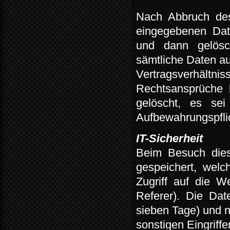
Nach
Abbruch
de
eingegebenen
Dat
und
dann
gelösc
sämtliche Daten au
Vertragsverhältnis
Rechtsansprüche
gelöscht,
es
sei
Aufbewahrungspflic
IT-Sicherheit
Beim
Besuch
die
gespeichert,
welc
Zugriff
auf
die
We
Referer).
Die
Dat
sieben Tage) und 
sonstigen Eingriffe