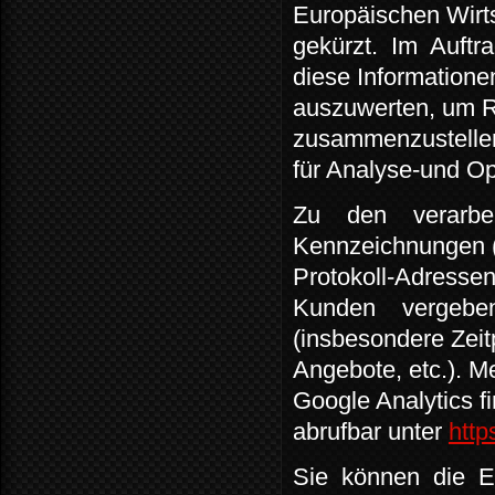
Europäischen Wirt
gekürzt.
Im
Auftr
diese Informatione
auszuwerten, um R
zusammenzustelle
für Analyse-und O
Zu
den
verarbe
Kennzeichnungen (
Protokoll-Adressen
Kunden
vergebe
(insbesondere Zeit
Angebote, etc.). 
Google Analytics f
abrufbar unter
http
Sie
können
die
E