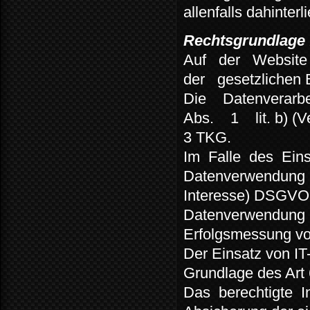
allenfalls dahinte
Rechtsgrundlage f
Auf
der
Website
der
gesetzlichen
Die
Datenverarbe
Abs.
1
lit. b)
3 TKG.
Im
Falle
des
Ein
Datenverwendung
Interesse) DSGVO. 
Datenverwendung is
Erfolgsmessung v
Der Einsatz von IT
Grundlage des Art 
Das
berechtigte
I