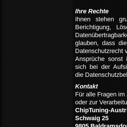
Ihre Rechte
Ihnen
stehen
gr
Berichtigung,
Lös
Datenübertragbarke
glauben,
dass
die
Datenschutzrecht v
Ansprüche
sonst
sich
bei
der
Aufs
die Datenschutzbe
Kontakt
Für alle Fragen i
oder zur Verarbeitu
ChipTuning-Austr
Schwaig 25
9805 Baldramsdo