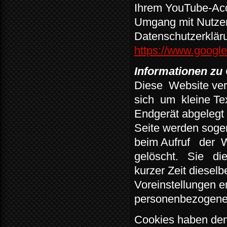
Ihrem YouTube-Acc
Umgang mit Nutzer
Datenschutzerklär
https://www.google.
Informationen zu
Diese
Website ve
sich
um
kleine Te
Endgerät abgelegt 
Seite werden soge
beim Aufruf
der
W
gelöscht.
Sie
di
kurzer Zeit dieselb
Voreinstellungen e
personenbezogene 
Cookies haben den