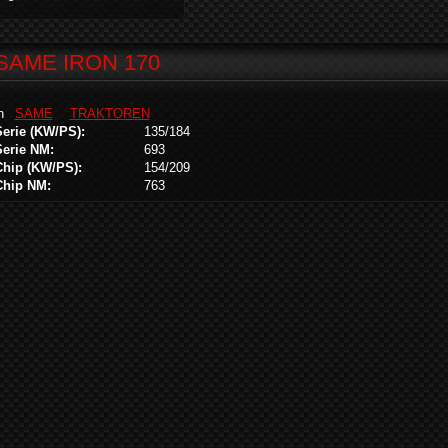
SAME IRON 170
in
SAME
TRAKTOREN
Serie (KW/PS):
135/184
Serie NM:
693
Chip (KW/PS):
154/209
Chip NM:
763