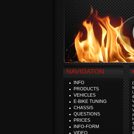
NAVIGATON
INFO
D
t
PRODUCTS
VEHICLES
d
E-BIKE TUNING
v
CHASSIS
V
QUESTIONS
z
H
PRICES
T
INFO-FORM
VIDEO
g