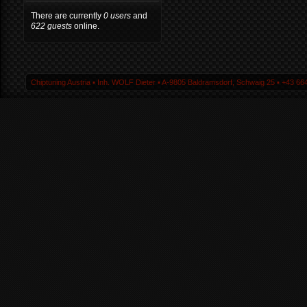
There are currently
0 users
and
622 guests
online.
Chiptuning Austria ▪ Inh. WOLF Dieter ▪ A-9805 Baldramsdorf, Schwaig 25 ▪ +43 664