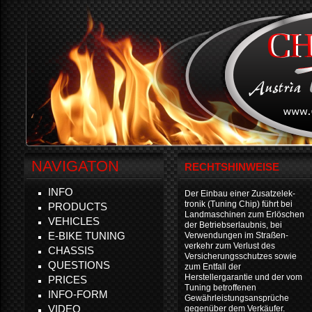
NAVIGATON
RECHTSHINWEISE
INFO
Der Einbau einer Zusatzelek-
tronik (Tuning Chip) führt bei
PRODUCTS
Landmaschinen zum Erlöschen
VEHICLES
der Betriebserlaubnis, bei
E-BIKE TUNING
Verwendungen im Straßen-
verkehr zum Verlust des
CHASSIS
Versicherungsschutzes sowie
QUESTIONS
zum Entfall der
Herstellergarantie und der vom
PRICES
Tuning betroffenen
INFO-FORM
Gewährleistungsansprüche
VIDEO
gegenüber dem Verkäufer.