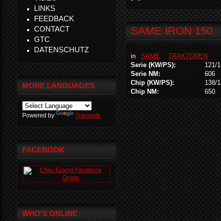
LINKS
FEEDBACK
CONTACT
SAME IRON 150
GTC
DATENSCHUTZ
in
SAME
TRAKTOREN
Serie (KW/PS):
121/1
Serie NM:
606
Chip (KW/PS):
138/1
MORE LANGUAGES
Chip NM:
650
Powered by
Translate
FACEBOOK
WHO'S ONLINE