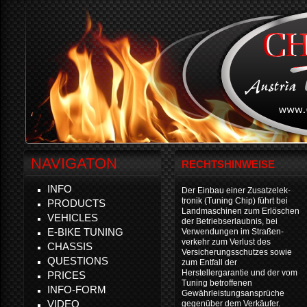
NAVIGATON
RECHTSHINWEISE
INFO
Der Einbau einer Zusatzelek-
tronik (Tuning Chip) führt bei
PRODUCTS
Landmaschinen zum Erlöschen
VEHICLES
der Betriebserlaubnis, bei
E-BIKE TUNING
Verwendungen im Straßen-
verkehr zum Verlust des
CHASSIS
Versicherungsschutzes sowie
QUESTIONS
zum Entfall der
Herstellergarantie und der vom
PRICES
Tuning betroffenen
INFO-FORM
Gewährleistungsansprüche
VIDEO
gegenüber dem Verkäufer.