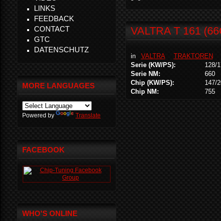
LINKS
FEEDBACK
CONTACT
VALTRA T 161 (6
GTC
DATENSCHUTZ
in
VALTRA
TRAKTOREN
Serie (KW/PS):
128/1
Serie NM:
660
Chip (KW/PS):
147/2
MORE LANGUAGES
Chip NM:
755
Powered by
Translate
FACEBOOK
WHO'S ONLINE