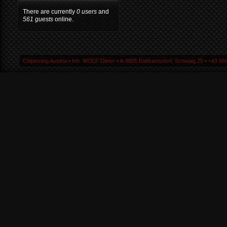
There are currently
0 users
and
561 guests
online.
Chiptuning Austria ▪ Inh. WOLF Dieter ▪ A-9805 Baldramsdorf, Schwaig 25 ▪ +43 664