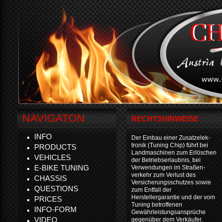
NAVIGATON
RECHTSHINWEISE
INFO
Der Einbau einer Zusatzelek-
tronik (Tuning Chip) führt bei
PRODUCTS
Landmaschinen zum Erlöschen
VEHICLES
der Betriebserlaubnis, bei
E-BIKE TUNING
Verwendungen im Straßen-
verkehr zum Verlust des
CHASSIS
Versicherungsschutzes sowie
QUESTIONS
zum Entfall der
Herstellergarantie und der vom
PRICES
Tuning betroffenen
INFO-FORM
Gewährleistungsansprüche
VIDEO
gegenüber dem Verkäufer.