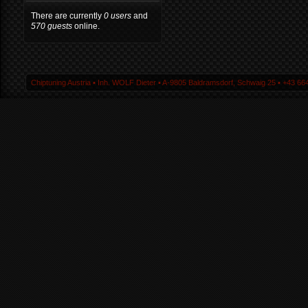
There are currently
0 users
and
570 guests
online.
Chiptuning Austria ▪ Inh. WOLF Dieter ▪ A-9805 Baldramsdorf, Schwaig 25 ▪ +43 664