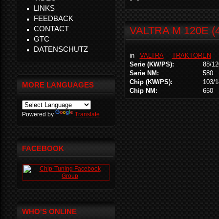
LINKS
FEEDBACK
CONTACT
VALTRA M 120E (
GTC
DATENSCHUTZ
in
VALTRA
TRAKTOREN
Serie (KW/PS):
88/12
Serie NM:
580
Chip (KW/PS):
103/1
MORE LANGUAGES
Chip NM:
650
Powered by
Translate
FACEBOOK
WHO'S ONLINE