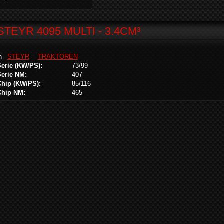
STEYR 4095 MULTI - 3.4CM³
in
STEYR
TRAKTOREN
Serie (KW/PS):
73/99
Serie NM:
407
Chip (KW/PS):
85/116
Chip NM:
465