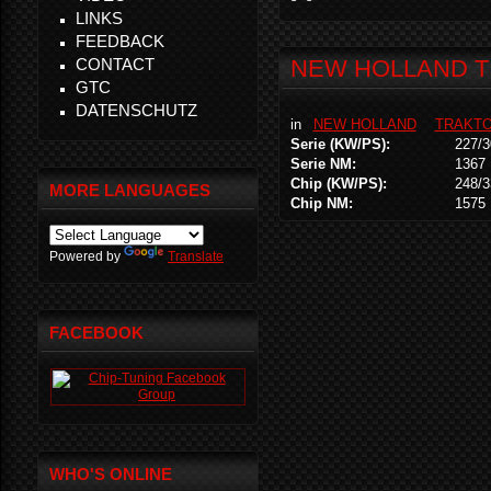
LINKS
FEEDBACK
CONTACT
NEW HOLLAND T 8
GTC
DATENSCHUTZ
in
NEW HOLLAND
TRAKT
Serie (KW/PS):
227/3
Serie NM:
1367
Chip (KW/PS):
248/3
MORE LANGUAGES
Chip NM:
1575
Powered by
Translate
FACEBOOK
WHO'S ONLINE