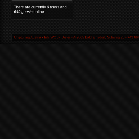
There are currently
0 users
and
649 guests
online.
Chiptuning Austria ▪ Inh. WOLF Dieter ▪ A-9805 Baldramsdorf, Schwaig 25 ▪ +43 664