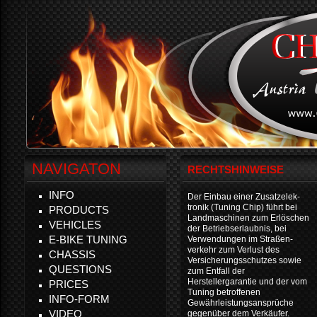
NAVIGATON
RECHTSHINWEISE
INFO
Der Einbau einer Zusatzelek-
tronik (Tuning Chip) führt bei
PRODUCTS
Landmaschinen zum Erlöschen
VEHICLES
der Betriebserlaubnis, bei
E-BIKE TUNING
Verwendungen im Straßen-
verkehr zum Verlust des
CHASSIS
Versicherungsschutzes sowie
QUESTIONS
zum Entfall der
Herstellergarantie und der vom
PRICES
Tuning betroffenen
INFO-FORM
Gewährleistungsansprüche
VIDEO
gegenüber dem Verkäufer.