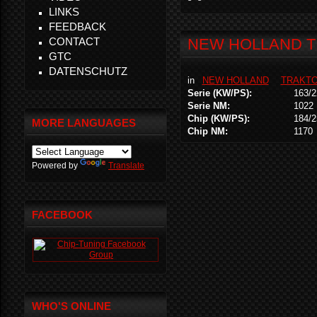
LINKS
FEEDBACK
CONTACT
NEW HOLLAND T 8
GTC
DATENSCHUTZ
in
NEW HOLLAND
TRAKT
Serie (KW/PS):
163/2
Serie NM:
1022
Chip (KW/PS):
184/2
MORE LANGUAGES
Chip NM:
1170
Powered by
Translate
FACEBOOK
WHO'S ONLINE