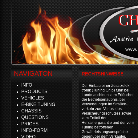
NAVIGATON
RECHTSHINWEISE
INFO
Der Einbau einer Zusatzelek-
tronik (Tuning Chip) führt bei
PRODUCTS
Landmaschinen zum Erlöschen
VEHICLES
der Betriebserlaubnis, bei
E-BIKE TUNING
Verwendungen im Straßen-
verkehr zum Verlust des
CHASSIS
Versicherungsschutzes sowie
QUESTIONS
zum Entfall der
Herstellergarantie und der vom
PRICES
Tuning betroffenen
INFO-FORM
Gewährleistungsansprüche
VIDEO
gegenüber dem Verkäufer.