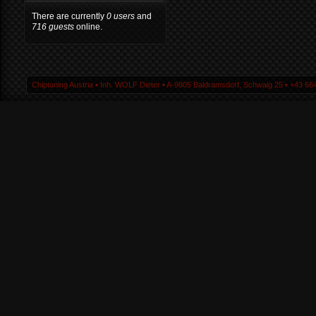
There are currently
0 users
and
716 guests
online.
Chiptuning Austria ▪ Inh. WOLF Dieter ▪ A-9805 Baldramsdorf, Schwaig 25 ▪ +43 664