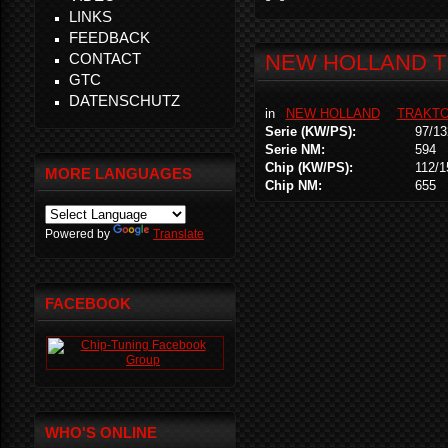
LINKS
FEEDBACK
CONTACT
NEW HOLLAND T 6
GTC
DATENSCHUTZ
in
NEW HOLLAND
TRAKT
Serie (KW/PS):
97/13
Serie NM:
594
Chip (KW/PS):
112/1
MORE LANGUAGES
Chip NM:
655
Powered by
Translate
FACEBOOK
WHO'S ONLINE