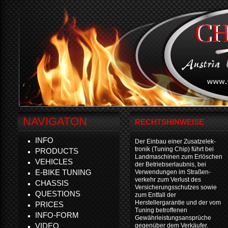
NAVIGATON
RECHTSHINWEISE
INFO
Der Einbau einer Zusatzelek-
tronik (Tuning Chip) führt bei
PRODUCTS
Landmaschinen zum Erlöschen
VEHICLES
der Betriebserlaubnis, bei
E-BIKE TUNING
Verwendungen im Straßen-
verkehr zum Verlust des
CHASSIS
Versicherungsschutzes sowie
QUESTIONS
zum Entfall der
Herstellergarantie und der vom
PRICES
Tuning betroffenen
INFO-FORM
Gewährleistungsansprüche
VIDEO
gegenüber dem Verkäufer.