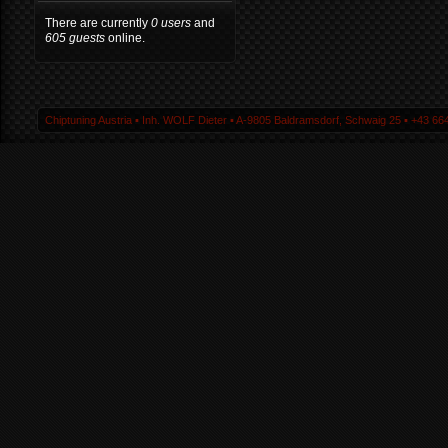
There are currently
0 users
and
605 guests
online.
Chiptuning Austria ▪ Inh. WOLF Dieter ▪ A-9805 Baldramsdorf, Schwaig 25 ▪ +43 664