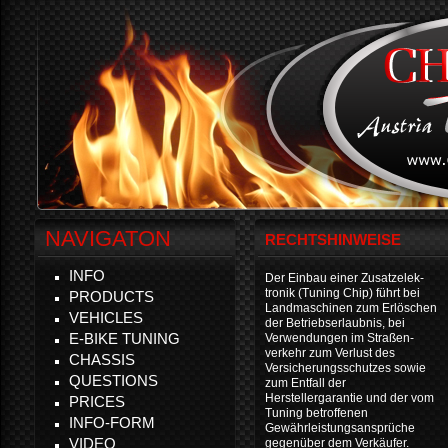
NAVIGATON
RECHTSHINWEISE
INFO
Der Einbau einer Zusatzelek-
tronik (Tuning Chip) führt bei
PRODUCTS
Landmaschinen zum Erlöschen
VEHICLES
der Betriebserlaubnis, bei
E-BIKE TUNING
Verwendungen im Straßen-
verkehr zum Verlust des
CHASSIS
Versicherungsschutzes sowie
QUESTIONS
zum Entfall der
Herstellergarantie und der vom
PRICES
Tuning betroffenen
INFO-FORM
Gewährleistungsansprüche
VIDEO
gegenüber dem Verkäufer.