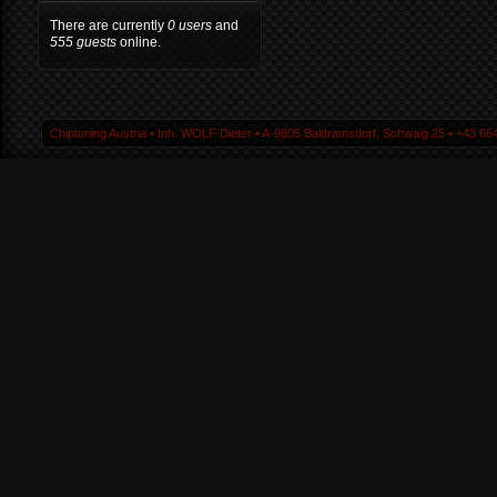
There are currently
0 users
and
555 guests
online.
Chiptuning Austria ▪ Inh. WOLF Dieter ▪ A-9805 Baldramsdorf, Schwaig 25 ▪ +43 664