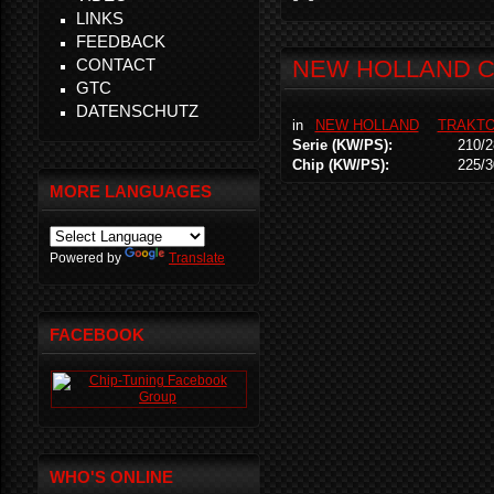
LINKS
FEEDBACK
CONTACT
NEW HOLLAND CX
GTC
DATENSCHUTZ
in
NEW HOLLAND
TRAKT
Serie (KW/PS):
210/2
Chip (KW/PS):
225/3
MORE LANGUAGES
Powered by
Translate
FACEBOOK
WHO'S ONLINE