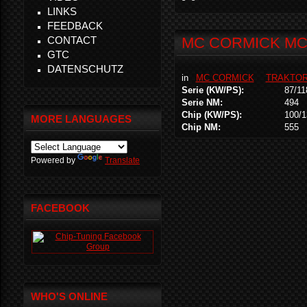
LINKS
FEEDBACK
CONTACT
MC CORMICK MC 1
GTC
DATENSCHUTZ
in
MC CORMICK
TRAKTO
Serie (KW/PS):
87/11
Serie NM:
494
Chip (KW/PS):
100/1
MORE LANGUAGES
Chip NM:
555
Powered by
Translate
FACEBOOK
WHO'S ONLINE