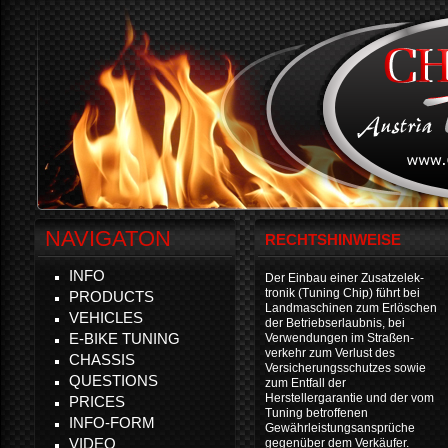
NAVIGATON
RECHTSHINWEISE
INFO
Der Einbau einer Zusatzelek-
tronik (Tuning Chip) führt bei
PRODUCTS
Landmaschinen zum Erlöschen
VEHICLES
der Betriebserlaubnis, bei
E-BIKE TUNING
Verwendungen im Straßen-
verkehr zum Verlust des
CHASSIS
Versicherungsschutzes sowie
QUESTIONS
zum Entfall der
Herstellergarantie und der vom
PRICES
Tuning betroffenen
INFO-FORM
Gewährleistungsansprüche
VIDEO
gegenüber dem Verkäufer.