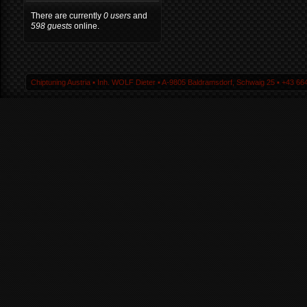
There are currently
0 users
and
598 guests
online.
Chiptuning Austria ▪ Inh. WOLF Dieter ▪ A-9805 Baldramsdorf, Schwaig 25 ▪ +43 664