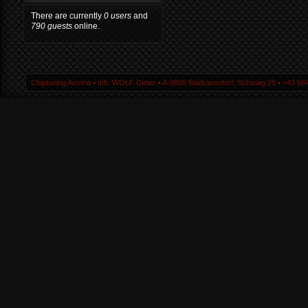
There are currently
0 users
and
790 guests
online.
Chiptuning Austria ▪ Inh. WOLF Dieter ▪ A-9805 Baldramsdorf, Schwaig 25 ▪ +43 664