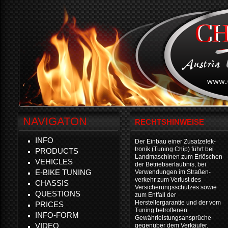
NAVIGATON
RECHTSHINWEISE
INFO
Der Einbau einer Zusatzelek-
tronik (Tuning Chip) führt bei
PRODUCTS
Landmaschinen zum Erlöschen
VEHICLES
der Betriebserlaubnis, bei
E-BIKE TUNING
Verwendungen im Straßen-
verkehr zum Verlust des
CHASSIS
Versicherungsschutzes sowie
QUESTIONS
zum Entfall der
Herstellergarantie und der vom
PRICES
Tuning betroffenen
INFO-FORM
Gewährleistungsansprüche
VIDEO
gegenüber dem Verkäufer.