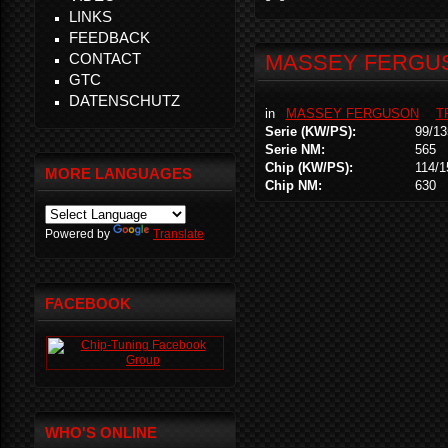
LINKS
FEEDBACK
CONTACT
MASSEY FERGUSO
GTC
DATENSCHUTZ
in
MASSEY FERGUSON
T
Serie (KW/PS):
99/13
Serie NM:
565
Chip (KW/PS):
114/1
MORE LANGUAGES
Chip NM:
630
Powered by
Translate
FACEBOOK
WHO'S ONLINE