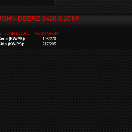
JOHN DEERE 8420 8.1CM³
in
JOHN DEERE
TRAKTOREN
Serie (KW/PS):
198/270
Chip (KW/PS):
217/295