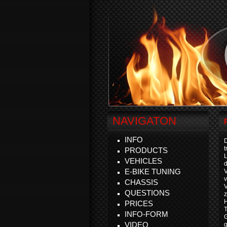
NAVIGATON
INFO
D
t
PRODUCTS
VEHICLES
d
E-BIKE TUNING
v
CHASSIS
V
QUESTIONS
z
H
PRICES
T
INFO-FORM
VIDEO
g