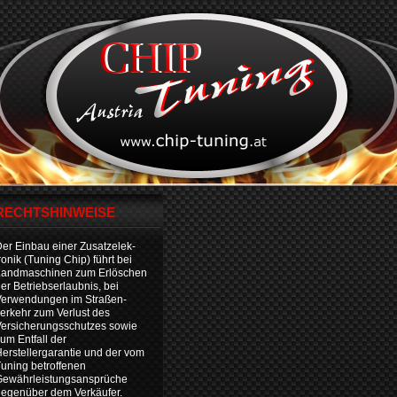
RECHTSHINWEISE
er Einbau einer Zusatzelek-
ronik (Tuning Chip) führt bei
Landmaschinen zum Erlöschen
er Betriebserlaubnis, bei
Verwendungen im Straßen-
erkehr zum Verlust des
ersicherungsschutzes sowie
um Entfall der
erstellergarantie und der vom
uning betroffenen
Gewährleistungsansprüche
egenüber dem Verkäufer.