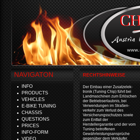
NAVIGATON
RECHTSHINWEISE
INFO
Der Einbau einer Zusatzelek-
tronik (Tuning Chip) führt bei
PRODUCTS
Landmaschinen zum Erlöschen
VEHICLES
der Betriebserlaubnis, bei
E-BIKE TUNING
Verwendungen im Straßen-
verkehr zum Verlust des
CHASSIS
Versicherungsschutzes sowie
QUESTIONS
zum Entfall der
Herstellergarantie und der vom
PRICES
Tuning betroffenen
INFO-FORM
Gewährleistungsansprüche
VIDEO
gegenüber dem Verkäufer.