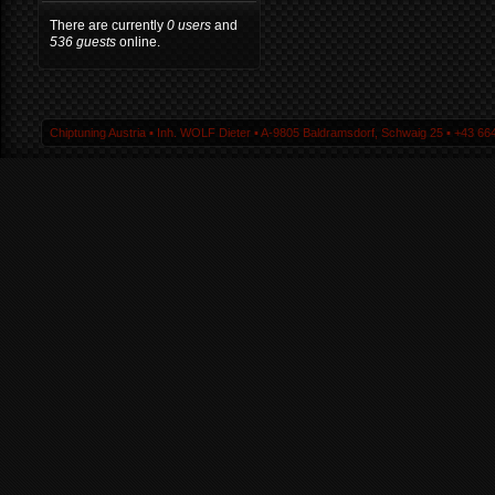
There are currently
0 users
and
536 guests
online.
Chiptuning Austria ▪ Inh. WOLF Dieter ▪ A-9805 Baldramsdorf, Schwaig 25 ▪ +43 664