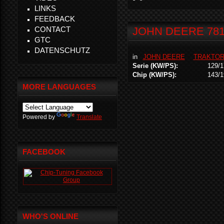
LINKS
FEEDBACK
CONTACT
JOHN DEERE 781
GTC
DATENSCHUTZ
in
JOHN DEERE
TRAKTO
Serie (KW/PS):
129/1
Chip (KW/PS):
143/1
MORE LANGUAGES
Powered by
Translate
FACEBOOK
WHO'S ONLINE