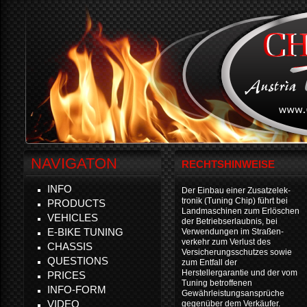
NAVIGATON
RECHTSHINWEISE
INFO
Der Einbau einer Zusatzelek-
tronik (Tuning Chip) führt bei
PRODUCTS
Landmaschinen zum Erlöschen
VEHICLES
der Betriebserlaubnis, bei
E-BIKE TUNING
Verwendungen im Straßen-
verkehr zum Verlust des
CHASSIS
Versicherungsschutzes sowie
QUESTIONS
zum Entfall der
Herstellergarantie und der vom
PRICES
Tuning betroffenen
INFO-FORM
Gewährleistungsansprüche
VIDEO
gegenüber dem Verkäufer.