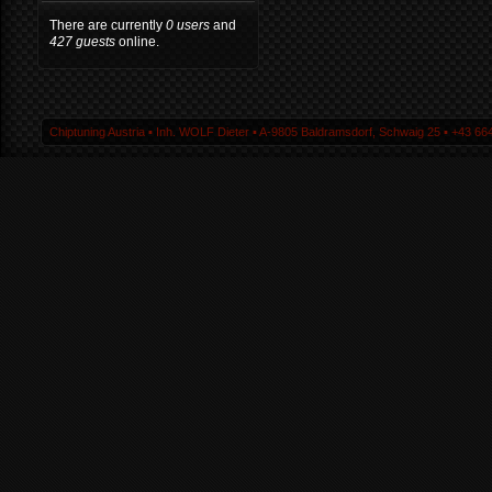
There are currently
0 users
and
427 guests
online.
Chiptuning Austria ▪ Inh. WOLF Dieter ▪ A-9805 Baldramsdorf, Schwaig 25 ▪ +43 664