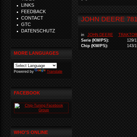
LINKS
FEEDBACK
CONTACT
JOHN DEERE 78
GTC
DATENSCHUTZ
in
JOHN DEERE
TRAKTO
Serie (KW/PS):
129/1
Chip (KW/PS):
143/1
MORE LANGUAGES
Powered by
Translate
FACEBOOK
WHO'S ONLINE