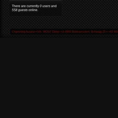
There are currently
0 users
and
558 guests
online.
Chiptuning Austria ▪ Inh. WOLF Dieter ▪ A-9805 Baldramsdorf, Schwaig 25 ▪ +43 664