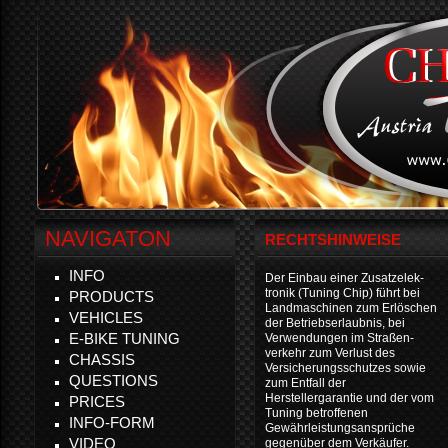
NAVIGATON
RECHTSHINWEISE
INFO
Der Einbau einer Zusatzelek-
tronik (Tuning Chip) führt bei
PRODUCTS
Landmaschinen zum Erlöschen
VEHICLES
der Betriebserlaubnis, bei
E-BIKE TUNING
Verwendungen im Straßen-
verkehr zum Verlust des
CHASSIS
Versicherungsschutzes sowie
QUESTIONS
zum Entfall der
Herstellergarantie und der vom
PRICES
Tuning betroffenen
INFO-FORM
Gewährleistungsansprüche
VIDEO
gegenüber dem Verkäufer.