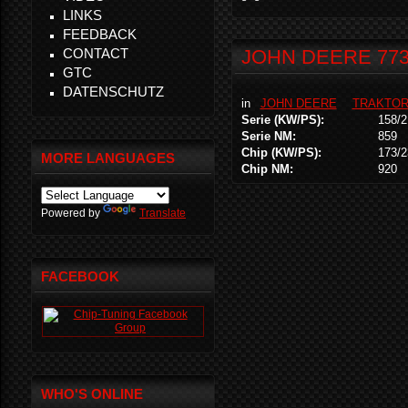
LINKS
FEEDBACK
CONTACT
JOHN DEERE 773
GTC
DATENSCHUTZ
in
JOHN DEERE
TRAKTO
Serie (KW/PS):
158/2
Serie NM:
859
Chip (KW/PS):
173/2
MORE LANGUAGES
Chip NM:
920
Powered by
Translate
FACEBOOK
WHO'S ONLINE