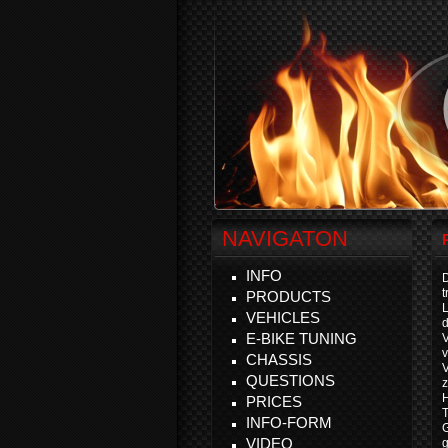
NAVIGATON
INFO
D
t
PRODUCTS
VEHICLES
d
E-BIKE TUNING
v
CHASSIS
V
QUESTIONS
z
H
PRICES
T
INFO-FORM
VIDEO
g