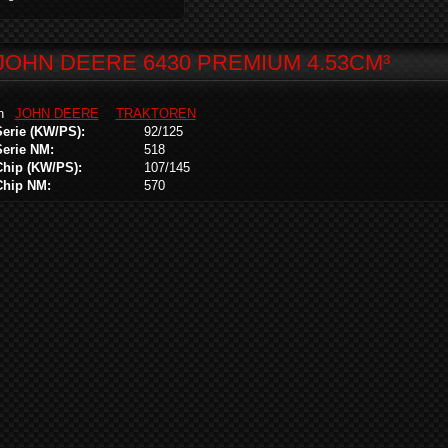
JOHN DEERE 6430 PREMIUM 4.53CM³
in
JOHN DEERE
TRAKTOREN
Serie (KW/PS):
92/125
Serie NM:
518
Chip (KW/PS):
107/145
Chip NM:
570