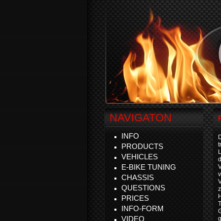
NAVIGATON
INFO
D
t
PRODUCTS
VEHICLES
d
E-BIKE TUNING
v
CHASSIS
V
QUESTIONS
z
H
PRICES
T
INFO-FORM
VIDEO
g