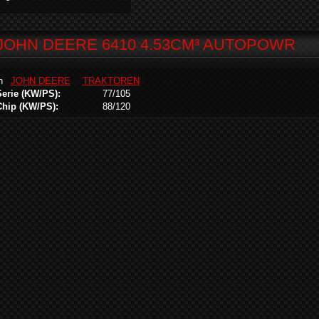
JOHN DEERE 6410 4.53CM³ AUTOPOWR
in
JOHN DEERE
TRAKTOREN
Serie (KW/PS):
77/105
Chip (KW/PS):
88/120