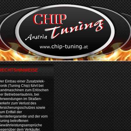
RECHTSHINWEISE
er Einbau einer Zusatzelek-
ronik (Tuning Chip) führt bei
Landmaschinen zum Erlöschen
er Betriebserlaubnis, bei
Verwendungen im Straßen-
erkehr zum Verlust des
ersicherungsschutzes sowie
um Entfall der
erstellergarantie und der vom
uning betroffenen
Gewährleistungsansprüche
egenüber dem Verkäufer.