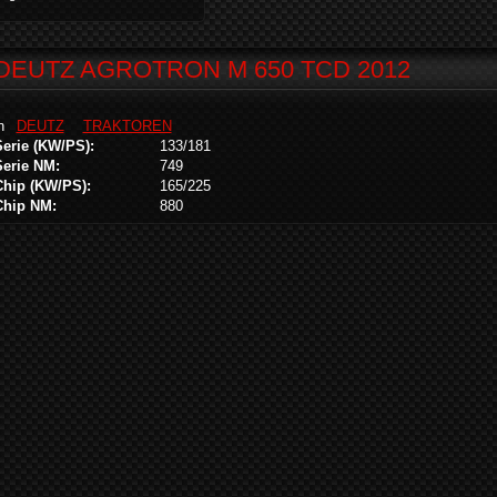
DEUTZ AGROTRON M 650 TCD 2012
in
DEUTZ
TRAKTOREN
Serie (KW/PS):
133/181
Serie NM:
749
Chip (KW/PS):
165/225
Chip NM:
880