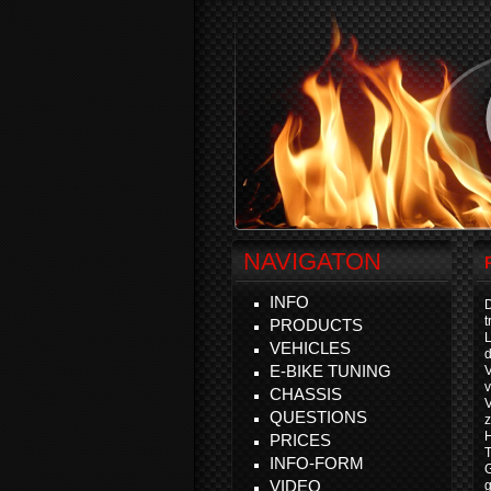
NAVIGATON
INFO
D
t
PRODUCTS
VEHICLES
d
E-BIKE TUNING
v
CHASSIS
V
QUESTIONS
z
H
PRICES
T
INFO-FORM
VIDEO
g