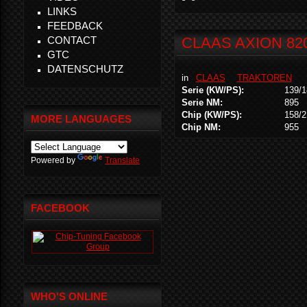
LINKS
FEEDBACK
CONTACT
CLAAS AXION 82
GTC
DATENSCHUTZ
in
CLAAS
TRAKTOREN
Serie (KW/PS):
139/1
Serie NM:
895
Chip (KW/PS):
158/2
MORE LANGUAGES
Chip NM:
955
Powered by
Translate
FACEBOOK
WHO'S ONLINE