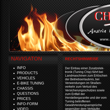
NAVIGATON
RECHTSHINWEISE
INFO
Der Einbau einer Zusatzelek-
tronik (Tuning Chip) führt bei
PRODUCTS
Landmaschinen zum Erlöschen
VEHICLES
der Betriebserlaubnis, bei
E-BIKE TUNING
Verwendungen im Straßen-
verkehr zum Verlust des
CHASSIS
Versicherungsschutzes sowie
QUESTIONS
zum Entfall der
Herstellergarantie und der vom
PRICES
Tuning betroffenen
INFO-FORM
Gewährleistungsansprüche
VIDEO
gegenüber dem Verkäufer.