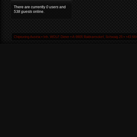
There are currently
0 users
and
538 guests
online.
Chiptuning Austria ▪ Inh. WOLF Dieter ▪ A-9805 Baldramsdorf, Schwaig 25 ▪ +43 664