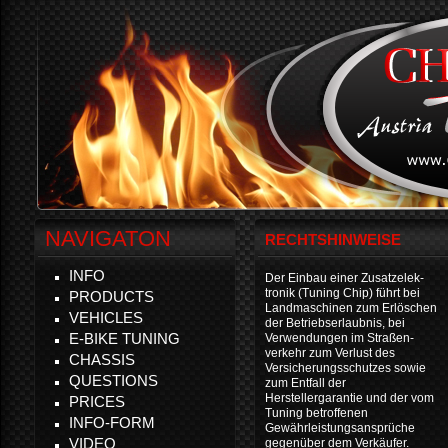
NAVIGATON
RECHTSHINWEISE
INFO
Der Einbau einer Zusatzelek-
tronik (Tuning Chip) führt bei
PRODUCTS
Landmaschinen zum Erlöschen
VEHICLES
der Betriebserlaubnis, bei
E-BIKE TUNING
Verwendungen im Straßen-
verkehr zum Verlust des
CHASSIS
Versicherungsschutzes sowie
QUESTIONS
zum Entfall der
Herstellergarantie und der vom
PRICES
Tuning betroffenen
INFO-FORM
Gewährleistungsansprüche
VIDEO
gegenüber dem Verkäufer.