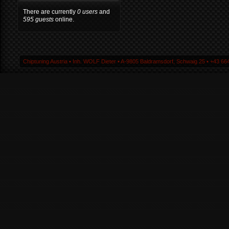
There are currently
0 users
and
595 guests
online.
Chiptuning Austria ▪ Inh. WOLF Dieter ▪ A-9805 Baldramsdorf, Schwaig 25 ▪ +43 664