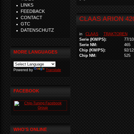
LINKS
FEEDBACK
CONTACT
CLAAS ARION 42
GTC
DATENSCHUTZ
in
CLAAS
TRAKTOREN
Serie (KW/PS):
77/10
Serie NM:
465
Chip (KW/PS):
92/12
MORE LANGUAGES
Chip NM:
525
Powered by
Translate
FACEBOOK
WHO'S ONLINE