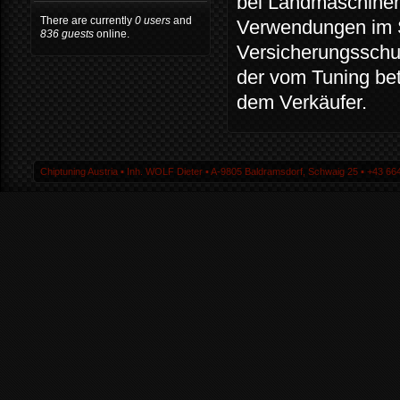
bei Landmaschinen 
There are currently
0 users
and
Verwendungen im S
836 guests
online.
Versicherungsschut
der vom Tuning be
dem Verkäufer.
Chiptuning Austria ▪ Inh. WOLF Dieter ▪ A-9805 Baldramsdorf, Schwaig 25 ▪ +43 664