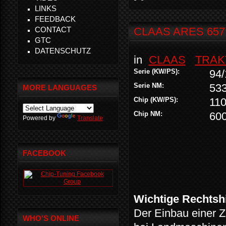
LINKS
FEEDBACK
CONTACT
CLAAS ARES 657
GTC
DATENSCHUTZ
in
CLAAS
TRAK
Serie (KW/PS):
94/
Serie NM:
53
MORE LANGUAGES
Chip (KW/PS):
110
Chip NM:
60
Powered by
Translate
FACEBOOK
Wichtige Rechtsh
Der Einbau einer Z
WHO'S ONLINE