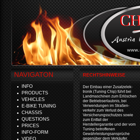
NAVIGATON
RECHTSHINWEISE
INFO
Der Einbau einer Zusatzelek-
tronik (Tuning Chip) führt bei
PRODUCTS
Landmaschinen zum Erlöschen
VEHICLES
der Betriebserlaubnis, bei
E-BIKE TUNING
Verwendungen im Straßen-
verkehr zum Verlust des
CHASSIS
Versicherungsschutzes sowie
QUESTIONS
zum Entfall der
Herstellergarantie und der vom
PRICES
Tuning betroffenen
INFO-FORM
Gewährleistungsansprüche
VIDEO
gegenüber dem Verkäufer.