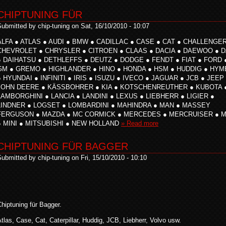
CHIPTUNING FÜR
ubmitted by chip-tuning on Sat, 16/10/2010 - 10:07
ALFA ● ATLAS ● AUDI ● BMW ● CADILLAC ● CASE ● CAT ● CHALLENGER
CHEVROLET ● CHRYSLER ● CITROEN ● CLAAS ● DACIA ● DAEWOO ● 
● DAIHATSU ● DETHLEFFS ● DEUTZ ● DODGE ● FENDT ● FIAT ● FORD 
GM ● GREMO ● HIGHLANDER ● HINO ● HONDA ● HSM ● HUDDIG ● HYM
● HYUNDAI ● INFINITI ● IRIS ● ISUZU ● IVECO ● JAGUAR ● JCB ● JEEP
JOHN DEERE ● KÄSSBOHRER ● KIA ● KOTSCHENREUTHER ● KUBOTA 
LAMBORGHINI ● LANCIA ● LANDINI ● LEXUS ● LIEBHERR ● LIGIER ●
LINDNER ● LOGSET ● LOMBARDINI ● MAHINDRA ● MAN ● MASSEY
FERGUSON ● MAZDA ● MC CORMICK ● MERCEDES ● MERCRUISER ● 
● MINI ● MITSUBISHI ● NEW HOLLAND
» Read more
CHIPTUNING FÜR BAGGER
ubmitted by chip-tuning on Fri, 15/10/2010 - 10:10
hiptuning für Bagger.
tlas, Case, Cat, Caterpillar, Huddig, JCB, Liebherr, Volvo usw.