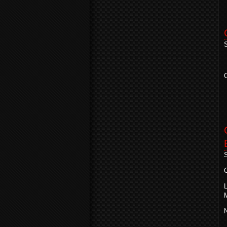
S
C
S
C