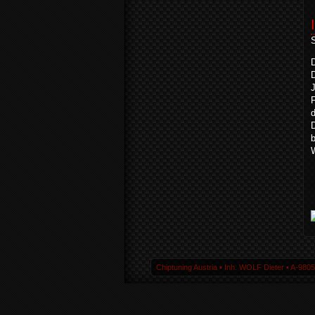
D
D
J
D
Chiptuning Austria ▪ Inh. WOLF Dieter ▪ A-980