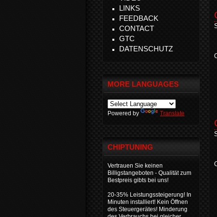
LINKS
FEEDBACK
S
CONTACT
GTC
DATENSCHUTZ
C
MORE LANGUAGES
Powered by
Translate
S
CHIPTUNING
C
Vertrauen Sie keinen
Billigstangeboten - Qualität zum
Bestpreis gibts bei uns!
20-35% Leistungssteigerung! In
Minuten installiert! Kein Öffnen
des Steuergerätes! Minderung
des Verbrauchs bei gleicher