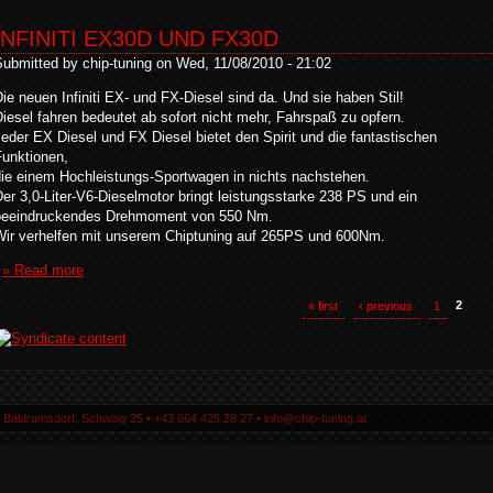
INFINITI EX30D UND FX30D
Submitted by chip-tuning on Wed, 11/08/2010 - 21:02
ie neuen Infiniti EX- und FX-Diesel sind da. Und sie haben Stil!
iesel fahren bedeutet ab sofort nicht mehr, Fahrspaß zu opfern.
eder EX Diesel und FX Diesel bietet den Spirit und die fantastischen
Funktionen,
die einem Hochleistungs-Sportwagen in nichts nachstehen.
er 3,0-Liter-V6-Dieselmotor bringt leistungsstarke 238 PS und ein
beeindruckendes Drehmoment von 550 Nm.
Wir verhelfen mit unserem Chiptuning auf 265PS und 600Nm.
» Read more
« first
‹ previous
1
2
5 Baldramsdorf, Schwaig 25 ▪ +43 664 425 28 27 ▪ info@chip-tuning.at