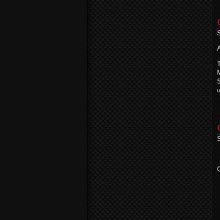
S
A
S
C