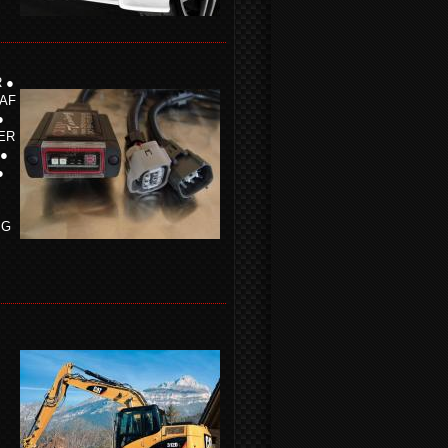
 ●
DAF
●
ER
 ●
●
MG