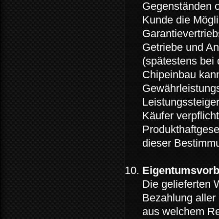
Gegenständen od
Kunde die Möglic
Garantievertrie
Getriebe und An
(spätestens bei
Chipeinbau kann
Gewährleistungsp
Leistungssteiger
Käufer verpflic
Produkthaftgese
dieser Bestimmu
Eigentumsvorb
Die gelieferten 
Bezahlung aller
aus welchem Rec