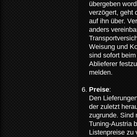
übergeben worde
verzögert, geht 
auf ihn über. V
anders vereinba
Transportversic
Weisung und Ko
sind sofort bei
Ablieferer festz
melden.
Preise
:
Den Lieferungen 
der zuletzt hera
zugrunde. Sind n
Tuning-Austria b
Listenpreise zu 