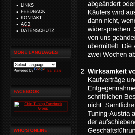
abgeändert ode
LINKS
Käufers wird au
FEEDBACK
KONTAKT
dann nicht, wen
AGB
widersprechen. 
DATENSCHUTZ
von uns geänder
übermittelt. Die
MORE LANGUAGES
zwei Wochen ab 
Wirksamkeit vo
Powered by
Translate
Kaufverträge u
Entgegennahme d
FACEBOOK
schriftlichen Be
nicht. Sämtlich
Tuning-Austria
der aufschieben
Geschäftsführun
WHO'S ONLINE