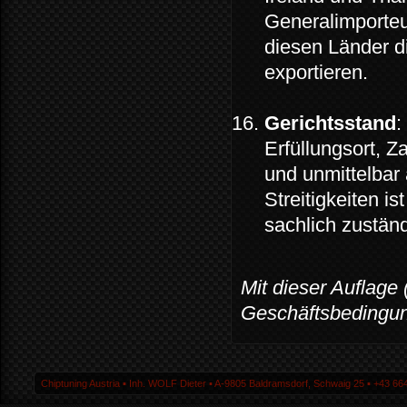
Generalimporteur
diesen Länder di
exportieren.
Gerichtsstand
:
Erfüllungsort, Z
und unmittelbar
Streitigkeiten is
sachlich zuständ
Mit dieser Auflage 
Geschäftsbedingun
Chiptuning Austria ▪ Inh. WOLF Dieter ▪ A-9805 Baldramsdorf, Schwaig 25 ▪ +43 664