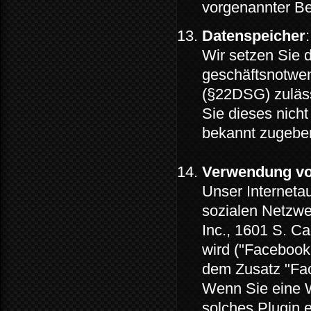
vorgenannter B
Datenspeicher
:
Wir setzen Sie d
geschäftsnotwe
(§22DSG) zuläss
Sie dieses nicht
bekannt zugebe
Verwendung vo
Unser Internetau
sozialen Netzw
Inc., 1601 S. Ca
wird ("Facebook
dem Zusatz "Fac
Wenn Sie eine We
solches Plugin e