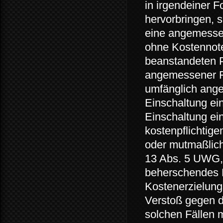
in irgendeiner 
hervorbringen, 
eine angemessen
ohne Kostennote
beanstandeten P
angemessener Fr
umfänglich ange
Einschaltung ein
Einschaltung ei
kostenpflichtig
oder mutmaßlich
13 Abs. 5 UWG, 
beherschendes M
Kostenerzielungs
Verstoß gegen d
solchen Fällen 