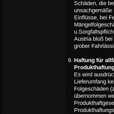
Schäden, die be
unsachgemäße B
Einflüsse, bei F
Mängelfolgeschä
u.Sorgfaltspflic
Austria bloß bei 
grober Fahrlässi
Haftung für all
Produkthaftun
Es wird ausdrüc
Lieferumfang kei
Folgeschäden (
übernommen wer
Produkthaftgese
Produkthaftung