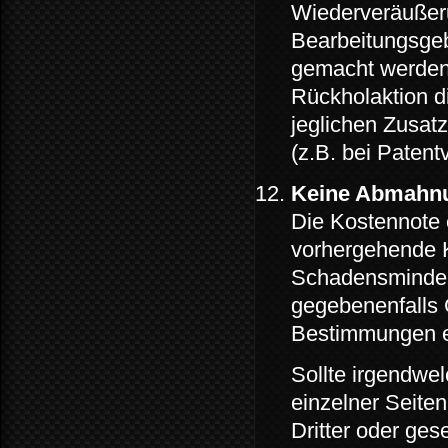
Wiederveräußeru
Bearbeitungsgeb
gemacht werden. 
Rückholaktion d
jeglichen Zusat
(z.B. bei Patent
Keine Abmahnu
Die Kostennote
vorhergehende K
Schadensminder
gegebenenfalls
Bestimmungen 
Sollte irgendwel
einzelner Seiten
Dritter oder ge