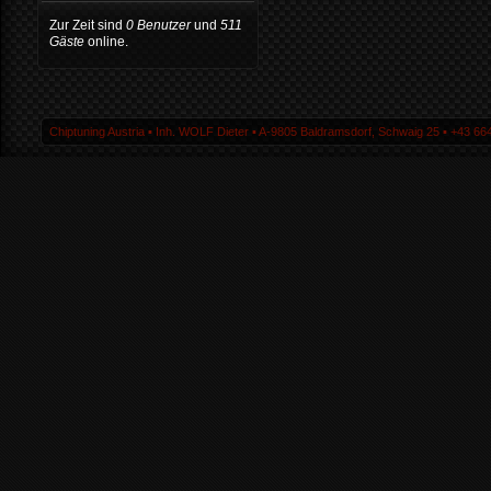
Zur Zeit sind
0 Benutzer
und
511
Gäste
online.
Chiptuning Austria ▪ Inh. WOLF Dieter ▪ A-9805 Baldramsdorf, Schwaig 25 ▪ +43 664