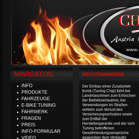
NAVIGATON
RECHTSHINWEISE
INFO
Der Einbau einer Zusatzelek-
tronik (Tuning Chip) führt bei
PRODUKTE
Landmaschinen zum Erlöschen
FAHRZEUGE
der Betriebserlaubnis, bei
E-BIKE TUNING
Verwendungen im Straßen-
verkehr zum Verlust des
FAHRWERK
Versicherungsschutzes sowie
FRAGEN
zum Entfall der
Herstellergarantie und der vom
PREIS
Tuning betroffenen
INFO-FORMULAR
Gewährleistungsansprüche
VIDEO
gegenüber dem Verkäufer.