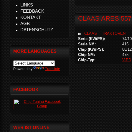
LINKS
FEEDBACK
KONTAKT
CLAAS ARES 557
AGB
DATENSCHUTZ
in
CLAAS
TRAKTOREN
Serie (KW/PS):
74/10
Serie NM:
415
Chip (KW/PS):
88/12
MORE LANGUAGES
Chip NM:
475
Chip-Typ:
V-PD
Powered by
Translate
FACEBOOK
WER IST ONLINE