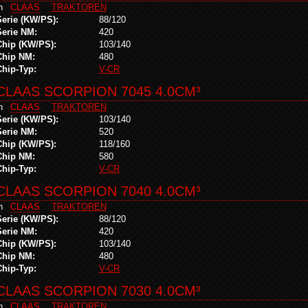
in
CLAAS
TRAKTOREN
Serie (KW/PS):
88/120
Serie NM:
420
Chip (KW/PS):
103/140
Chip NM:
480
Chip-Typ:
V-CR
CLAAS SCORPION 7045 4.0CM³
in
CLAAS
TRAKTOREN
Serie (KW/PS):
103/140
Serie NM:
520
Chip (KW/PS):
118/160
Chip NM:
580
Chip-Typ:
V-CR
CLAAS SCORPION 7040 4.0CM³
in
CLAAS
TRAKTOREN
Serie (KW/PS):
88/120
Serie NM:
420
Chip (KW/PS):
103/140
Chip NM:
480
Chip-Typ:
V-CR
CLAAS SCORPION 7030 4.0CM³
in
CLAAS
TRAKTOREN