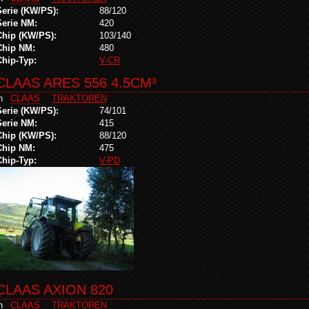
Serie (KW/PS):
88/120
Serie NM:
420
Chip (KW/PS):
103/140
Chip NM:
480
Chip-Typ:
V-CR
CLAAS ARES 556 4.5CM³
in
CLAAS
TRAKTOREN
Serie (KW/PS):
74/101
Serie NM:
415
Chip (KW/PS):
88/120
Chip NM:
475
Chip-Typ:
V-PD
CLAAS AXION 820
in
CLAAS
TRAKTOREN