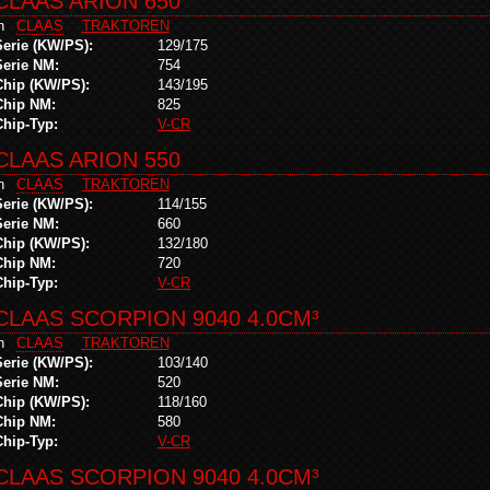
CLAAS ARION 650
in
CLAAS
TRAKTOREN
Serie (KW/PS):
129/175
Serie NM:
754
Chip (KW/PS):
143/195
Chip NM:
825
Chip-Typ:
V-CR
CLAAS ARION 550
in
CLAAS
TRAKTOREN
Serie (KW/PS):
114/155
Serie NM:
660
Chip (KW/PS):
132/180
Chip NM:
720
Chip-Typ:
V-CR
CLAAS SCORPION 9040 4.0CM³
in
CLAAS
TRAKTOREN
Serie (KW/PS):
103/140
Serie NM:
520
Chip (KW/PS):
118/160
Chip NM:
580
Chip-Typ:
V-CR
CLAAS SCORPION 9040 4.0CM³