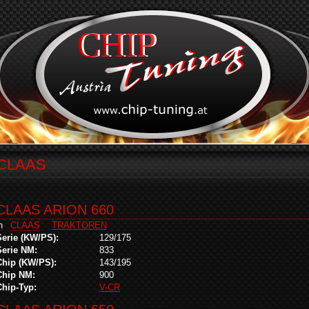
CLAAS
CLAAS ARION 660
in
CLAAS
TRAKTOREN
Serie (KW/PS):
129/175
Serie NM:
833
Chip (KW/PS):
143/195
Chip NM:
900
Chip-Typ:
V-CR