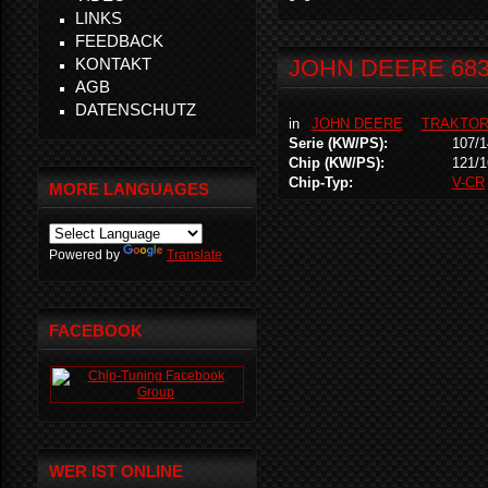
LINKS
FEEDBACK
KONTAKT
JOHN DEERE 683
AGB
DATENSCHUTZ
in
JOHN DEERE
TRAKTO
Serie (KW/PS):
107/1
Chip (KW/PS):
121/1
Chip-Typ:
V-CR
MORE LANGUAGES
Powered by
Translate
FACEBOOK
WER IST ONLINE