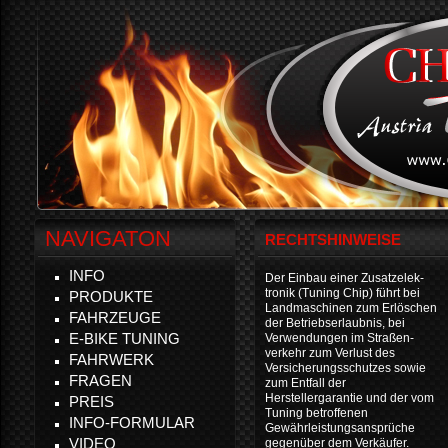
NAVIGATON
RECHTSHINWEISE
INFO
Der Einbau einer Zusatzelek-
tronik (Tuning Chip) führt bei
PRODUKTE
Landmaschinen zum Erlöschen
FAHRZEUGE
der Betriebserlaubnis, bei
E-BIKE TUNING
Verwendungen im Straßen-
verkehr zum Verlust des
FAHRWERK
Versicherungsschutzes sowie
FRAGEN
zum Entfall der
Herstellergarantie und der vom
PREIS
Tuning betroffenen
INFO-FORMULAR
Gewährleistungsansprüche
VIDEO
gegenüber dem Verkäufer.