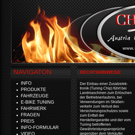
NAVIGATON
RECHTSHINWEISE
INFO
Der Einbau einer Zusatzelek-
tronik (Tuning Chip) führt bei
PRODUKTE
Landmaschinen zum Erlöschen
FAHRZEUGE
der Betriebserlaubnis, bei
E-BIKE TUNING
Verwendungen im Straßen-
verkehr zum Verlust des
FAHRWERK
Versicherungsschutzes sowie
FRAGEN
zum Entfall der
Herstellergarantie und der vom
PREIS
Tuning betroffenen
INFO-FORMULAR
Gewährleistungsansprüche
VIDEO
gegenüber dem Verkäufer.