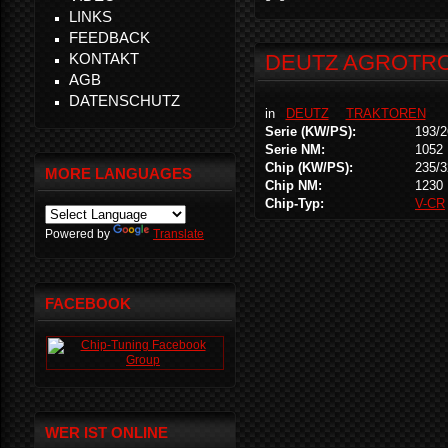
LINKS
FEEDBACK
KONTAKT
DEUTZ AGROTRON
AGB
DATENSCHUTZ
in
DEUTZ
TRAKTOREN
Serie (KW/PS):
193/2
Serie NM:
1052
Chip (KW/PS):
235/3
MORE LANGUAGES
Chip NM:
1230
Chip-Typ:
V-CR
Powered by
Translate
FACEBOOK
WER IST ONLINE