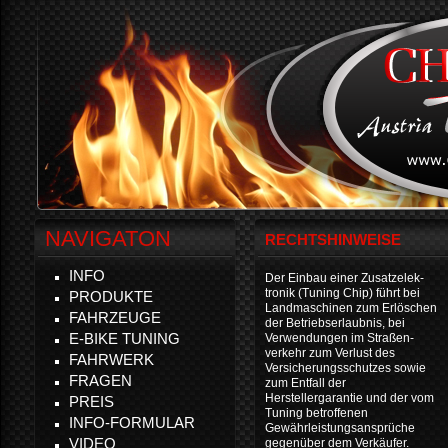
NAVIGATON
RECHTSHINWEISE
INFO
Der Einbau einer Zusatzelek-
tronik (Tuning Chip) führt bei
PRODUKTE
Landmaschinen zum Erlöschen
FAHRZEUGE
der Betriebserlaubnis, bei
E-BIKE TUNING
Verwendungen im Straßen-
verkehr zum Verlust des
FAHRWERK
Versicherungsschutzes sowie
FRAGEN
zum Entfall der
Herstellergarantie und der vom
PREIS
Tuning betroffenen
INFO-FORMULAR
Gewährleistungsansprüche
VIDEO
gegenüber dem Verkäufer.