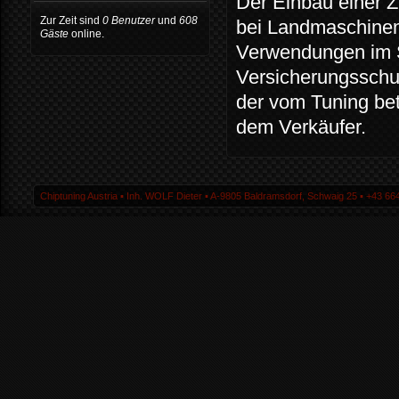
Der Einbau einer Z
Zur Zeit sind
0 Benutzer
und
608
bei Landmaschinen 
Gäste
online.
Verwendungen im S
Versicherungsschut
der vom Tuning be
dem Verkäufer.
Chiptuning Austria ▪ Inh. WOLF Dieter ▪ A-9805 Baldramsdorf, Schwaig 25 ▪ +43 664