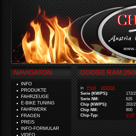
NAVIGATON
DODGE RAM 2500
INFO
in
PKW
DODGE
PRODUKTE
Serie (KW/PS):
172/2
FAHRZEUGE
Serie NM:
625
E-BIKE TUNING
Chip (KW/PS):
202/2
FAHRWERK
Chip NM:
800
FRAGEN
Chip-Typ:
V-VP
PREIS
INFO-FORMULAR
VIDEO