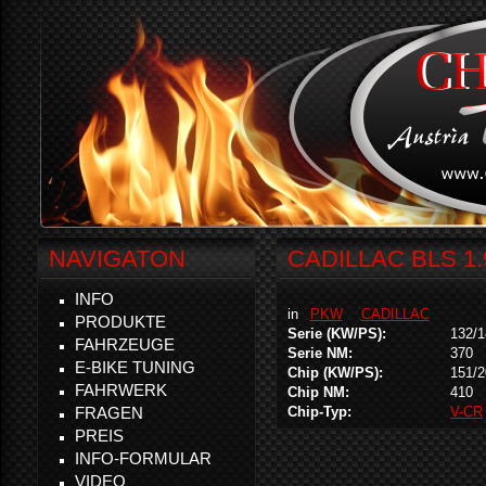
NAVIGATON
CADILLAC BLS 1.
INFO
in
PKW
CADILLAC
PRODUKTE
Serie (KW/PS):
132/1
FAHRZEUGE
Serie NM:
370
E-BIKE TUNING
Chip (KW/PS):
151/2
FAHRWERK
Chip NM:
410
FRAGEN
Chip-Typ:
V-CR
PREIS
INFO-FORMULAR
VIDEO