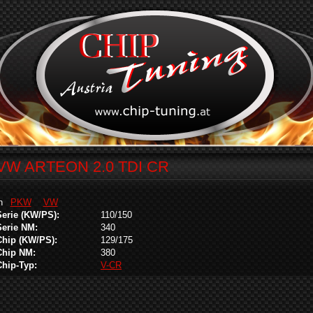
VW ARTEON 2.0 TDI CR
in
PKW
VW
Serie (KW/PS):
110/150
Serie NM:
340
Chip (KW/PS):
129/175
Chip NM:
380
Chip-Typ:
V-CR