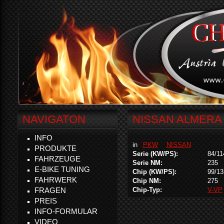
NAVIGATON
NISSAN ALMERA T
INFO
in
PKW
NISSAN
PRODUKTE
Serie (KW/PS):
84/11
FAHRZEUGE
Serie NM:
235
E-BIKE TUNING
Chip (KW/PS):
99/13
FAHRWERK
Chip NM:
275
FRAGEN
Chip-Typ:
V-VP
PREIS
INFO-FORMULAR
VIDEO