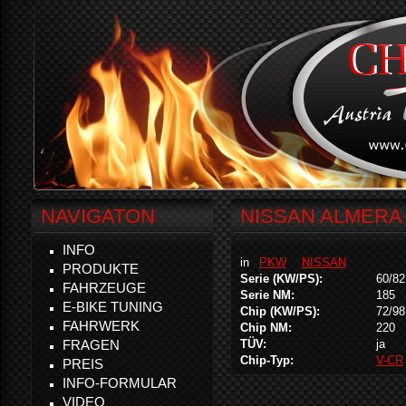
NAVIGATON
NISSAN ALMERA 
INFO
in
PKW
NISSAN
PRODUKTE
Serie (KW/PS):
60/82
FAHRZEUGE
Serie NM:
185
E-BIKE TUNING
Chip (KW/PS):
72/98
FAHRWERK
Chip NM:
220
FRAGEN
TÜV:
ja
Chip-Typ:
V-CR
PREIS
INFO-FORMULAR
VIDEO