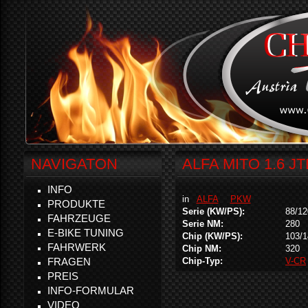
NAVIGATON
ALFA MITO 1.6 J
INFO
in
ALFA
PKW
PRODUKTE
Serie (KW/PS):
88/12
FAHRZEUGE
Serie NM:
280
E-BIKE TUNING
Chip (KW/PS):
103/1
FAHRWERK
Chip NM:
320
FRAGEN
Chip-Typ:
V-CR
PREIS
INFO-FORMULAR
VIDEO