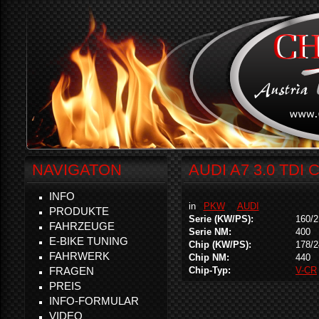
NAVIGATON
AUDI A7 3.0 TDI 
INFO
in
PKW
AUDI
PRODUKTE
Serie (KW/PS):
160/2
FAHRZEUGE
Serie NM:
400
E-BIKE TUNING
Chip (KW/PS):
178/2
FAHRWERK
Chip NM:
440
FRAGEN
Chip-Typ:
V-CR
PREIS
INFO-FORMULAR
VIDEO