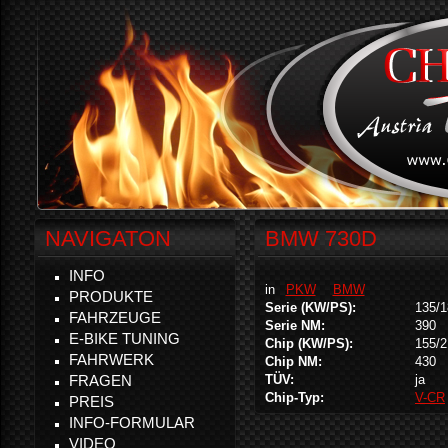
NAVIGATON
BMW 730D
INFO
in
PKW
BMW
PRODUKTE
Serie (KW/PS):
135/1
FAHRZEUGE
Serie NM:
390
E-BIKE TUNING
Chip (KW/PS):
155/2
FAHRWERK
Chip NM:
430
FRAGEN
TÜV:
ja
Chip-Typ:
V-CR
PREIS
INFO-FORMULAR
VIDEO