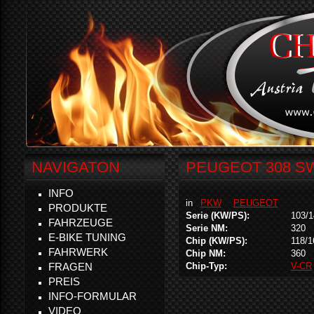
NAVIGATON
PEUGEOT 308 SW 
INFO
in
PKW
PEUGEOT
PRODUKTE
Serie (KW/PS):
103/1
FAHRZEUGE
Serie NM:
320
E-BIKE TUNING
Chip (KW/PS):
118/1
FAHRWERK
Chip NM:
360
FRAGEN
Chip-Typ:
V-CR
PREIS
INFO-FORMULAR
VIDEO