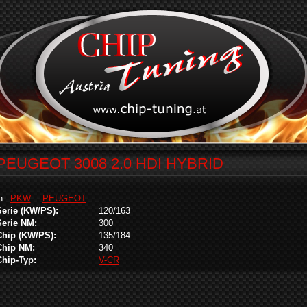
PEUGEOT 3008 2.0 HDI HYBRID
in
PKW
PEUGEOT
Serie (KW/PS):
120/163
Serie NM:
300
Chip (KW/PS):
135/184
Chip NM:
340
Chip-Typ:
V-CR