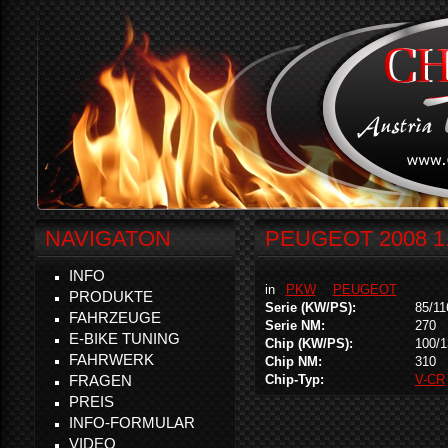
NAVIGATON
PEUGEOT 2008 1.
INFO
in
PKW
PEUGEOT
PRODUKTE
Serie (KW/PS):
85/11
FAHRZEUGE
Serie NM:
270
E-BIKE TUNING
Chip (KW/PS):
100/1
FAHRWERK
Chip NM:
310
FRAGEN
Chip-Typ:
V-CR
PREIS
INFO-FORMULAR
VIDEO