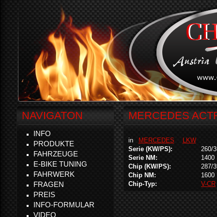
NAVIGATON
MERCEDES ACTR
INFO
in
MERCEDES
LKW
PRODUKTE
Serie (KW/PS):
260/3
FAHRZEUGE
Serie NM:
1400
E-BIKE TUNING
Chip (KW/PS):
287/3
FAHRWERK
Chip NM:
1600
FRAGEN
Chip-Typ:
V-CR
PREIS
INFO-FORMULAR
VIDEO