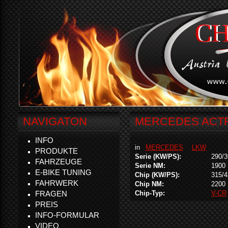
NAVIGATON
MERCEDES ACTR
INFO
in
MERCEDES
LKW
PRODUKTE
Serie (KW/PS):
290/3
FAHRZEUGE
Serie NM:
1900
E-BIKE TUNING
Chip (KW/PS):
315/4
FAHRWERK
Chip NM:
2200
FRAGEN
Chip-Typ:
V-CR
PREIS
INFO-FORMULAR
VIDEO