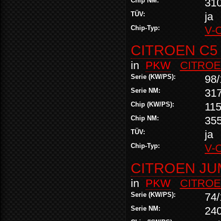
Chip NM:
31
TÜV:
ja
Chip-Typ:
V-
CITROEN C5 
in
PKW
CITRO
Serie (KW/PS):
98/
Serie NM:
31
Chip (KW/PS):
115
Chip NM:
35
TÜV:
ja
Chip-Typ:
V-
CITROEN JUM
in
PKW
CITRO
Serie (KW/PS):
74/
Serie NM:
24