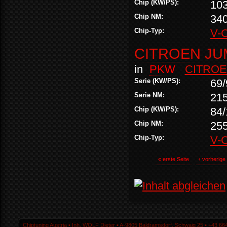
Chip (KW/PS):
10
Chip NM:
34
Chip-Typ:
V-
CITROEN JUM
in
PKW
CITRO
Serie (KW/PS):
69/
Serie NM:
21
Chip (KW/PS):
84/
Chip NM:
25
Chip-Typ:
V-
« erste Seite
‹ vorherige
Chiptuning Austria ▪ Inh. WOLF Dieter ▪ A-9805 Baldramsdorf, Schwaig 25 ▪ +43 664