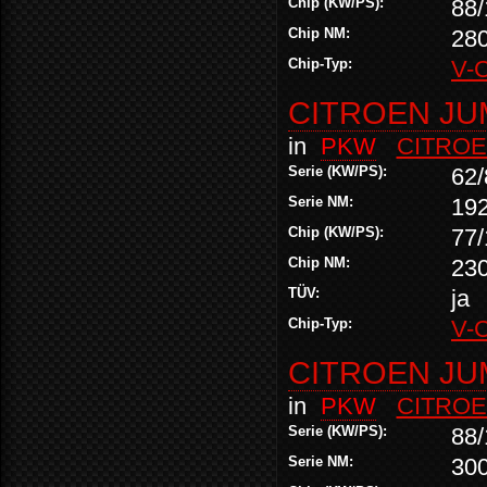
Chip (KW/PS):
88/
Chip NM:
28
Chip-Typ:
V-
CITROEN JUM
in
PKW
CITRO
Serie (KW/PS):
62/
Serie NM:
19
Chip (KW/PS):
77/
Chip NM:
23
TÜV:
ja
Chip-Typ:
V-
CITROEN JUM
in
PKW
CITRO
Serie (KW/PS):
88/
Serie NM:
30