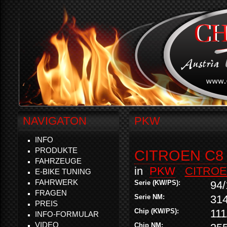
NAVIGATON
PKW
INFO
PRODUKTE
CITROEN C8 
FAHRZEUGE
in
PKW
CITRO
E-BIKE TUNING
FAHRWERK
Serie (KW/PS):
94/
FRAGEN
Serie NM:
31
PREIS
Chip (KW/PS):
111
INFO-FORMULAR
VIDEO
Chip NM: