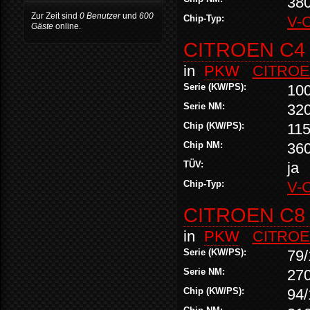
38
Zur Zeit sind
0 Benutzer
und
600
Chip-Typ:
V-
Gäste
online.
CITROEN C4 
in
PKW
CITRO
Serie (KW/PS):
10
Serie NM:
32
Chip (KW/PS):
115
Chip NM:
36
TÜV:
ja
Chip-Typ:
V-
CITROEN C8 
in
PKW
CITRO
Serie (KW/PS):
79/
Serie NM:
27
Chip (KW/PS):
94/