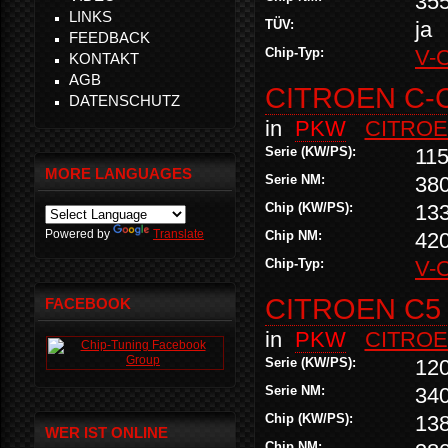
35
LINKS
TÜV:
ja
FEEDBACK
Chip-Typ:
V-
KONTAKT
AGB
CITROEN C-C
DATENSCHUTZ
in
PKW
CITRO
Serie (KW/PS):
115
MORE LANGUAGES
Serie NM:
38
Chip (KW/PS):
13
Powered by
Translate
Chip NM:
42
Chip-Typ:
V-
CITROEN C5 
FACEBOOK
in
PKW
CITRO
Serie (KW/PS):
12
Serie NM:
34
Chip (KW/PS):
13
WER IST ONLINE
Chip NM: