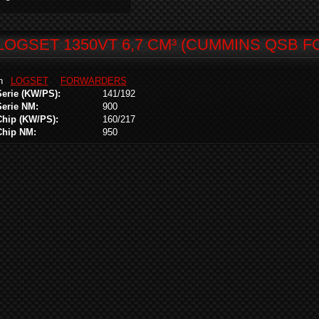
LOGSET 1350VT 6,7 CM³ (CUMMINS QSB 
in
LOGSET
FORWARDERS
Serie (KW/PS):
141/192
Serie NM:
900
Chip (KW/PS):
160/217
Chip NM:
950