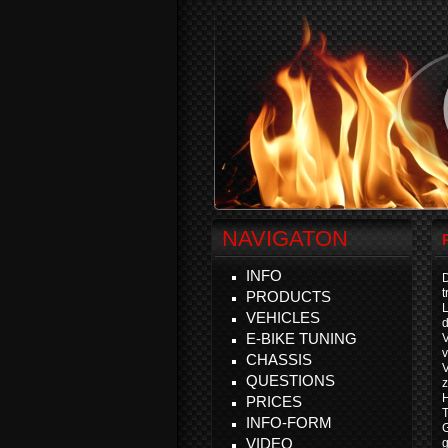
NAVIGATON
INFO
D
t
PRODUCTS
VEHICLES
d
E-BIKE TUNING
v
CHASSIS
V
QUESTIONS
z
H
PRICES
T
INFO-FORM
VIDEO
g